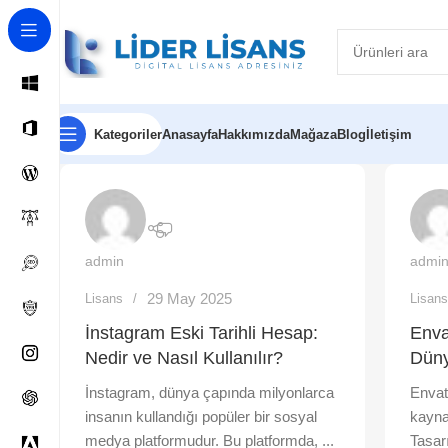
Kategoriler
Anasayfa
Hakkımızda
Mağaza
Blog
İletişim
admin
admi
29 May 2025
Lisans
Lisan
İnstagram Eski Tarihli Hesap:
Enva
Nedir ve Nasıl Kullanılır?
Düny
İnstagram, dünya çapında milyonlarca
Envato
insanın kullandığı popüler bir sosyal
kayna
medya platformudur. Bu platformda, ...
Tasarı