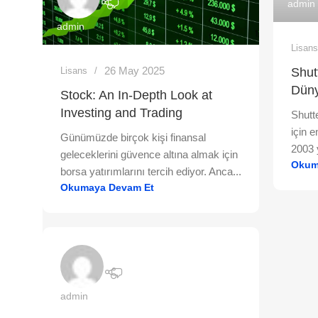
admin
admin
Lisan
26 May 2025
Lisans
Shut
Düny
Stock: An In-Depth Look at
Investing and Trading
Shutte
için e
Günümüzde birçok kişi finansal
2003 y
geleceklerini güvence altına almak için
Okum
borsa yatırımlarını tercih ediyor. Anca...
Okumaya Devam Et
admin