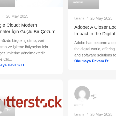
admin
26 May 2025
s
26 May 2025
Lisans
le Cloud: Modern
Adobe: A Closer Loo
tmeler İçin Güçlü Bir Çözüm
Impact in the Digita
üzde birçok işletme, veri
Adobe has become a cor
ama ve işleme ihtiyaçları için
the digital world, offerin
 çözümlerine yönelmektedir.
and software solutions for
e Clo...
Okumaya Devam Et
aya Devam Et
admin
26 May 2025
Lisans