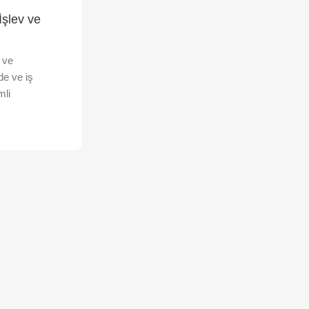
İşlev ve
v ve
de ve iş
mli