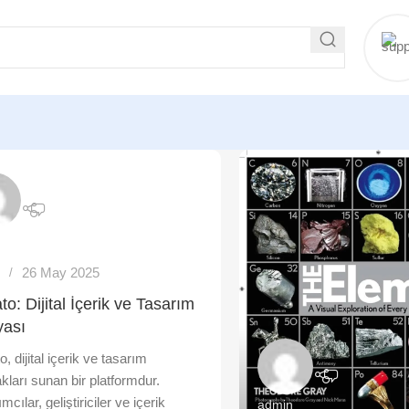
n
26 May 2025
s
to: Dijital İçerik ve Tasarım
ası
, dijital içerik ve tasarım
kları sunan bir platformdur.
mcılar, geliştiriciler ve içerik
admin