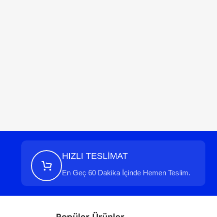
HIZLI TESLİMAT
En Geç 60 Dakika İçinde Hemen Teslim.
Popüler Ürünler