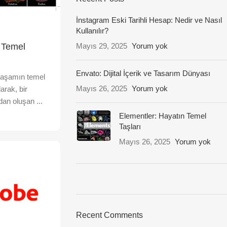
İnstagram Eski Tarihli Hesap: Nedir ve Nasıl
Kullanılır?
Mayıs 29, 2025
Yorum yok
 Temel
Envato: Dijital İçerik ve Tasarım Dünyası
yaşamın temel
Mayıs 26, 2025
Yorum yok
larak, bir
dan oluşan ...
Elementler: Hayatın Temel
Taşları
Mayıs 26, 2025
Yorum yok
ON SALE
HP Envy 34
Recent Comments