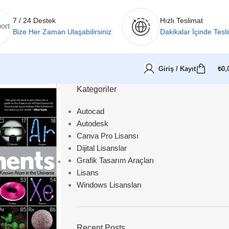
7 / 24 Destek
Hızlı Teslimat
Bize Her Zaman Ulaşabilirsiniz
Dakikalar İçinde Tesl
Giriş / Kayıt
₺
0,
Kategoriler
Autocad
Autodesk
Canva Pro Lisansı
Dijital Lisanslar
Grafik Tasarım Araçları
Lisans
Windows Lisansları
Recent Posts