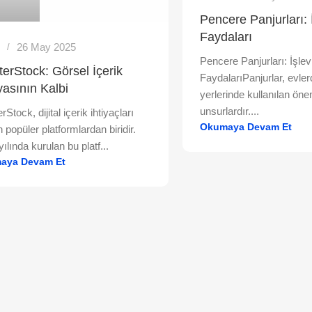
Pencere Panjurları: 
Faydaları
26 May 2025
s
Pencere Panjurları: İşle
terStock: Görsel İçerik
FaydalarıPanjurlar, evler
asının Kalbi
yerlerinde kullanılan öne
unsurlardır....
rStock, dijital içerik ihtiyaçları
Okumaya Devam Et
n popüler platformlardan biridir.
ılında kurulan bu platf...
aya Devam Et