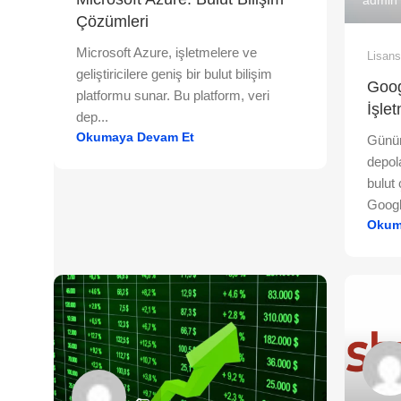
admin
Çözümleri
Microsoft Azure, işletmelere ve
Lisan
geliştiricilere geniş bir bulut bilişim
Goog
platformu sunar. Bu platform, veri
İşle
dep...
Okumaya Devam Et
Günüm
depol
bulut
Googl
Okum