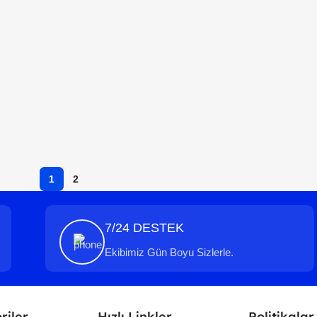
1
2
7/24 DESTEK
Ekibimiz Gün Boyu Sizlerle.
riler
Hızlı Linkler
Politikalar