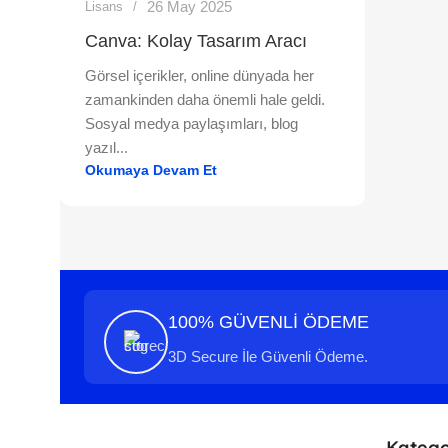
26 May 2025
Lisans
Canva: Kolay Tasarım Aracı
Görsel içerikler, online dünyada her
zamankinden daha önemli hale geldi.
Sosyal medya paylaşımları, blog
yazıl...
Okumaya Devam Et
100% GÜVENLİ ÖDEME
3D Secure İle Güvenli Ödeme.
Katego