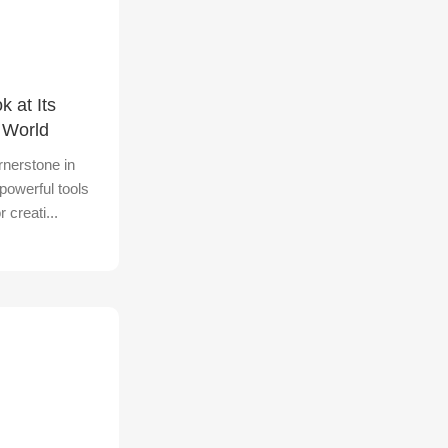
To Shop
k at Its
l World
nerstone in
g powerful tools
 creati...