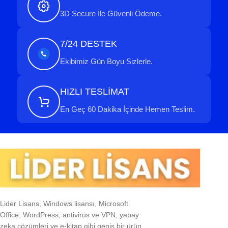
3D Secure İle Güvenli Ödeme.
7/24 DESTEK
Ekibimiz Gün Boyu Sizlerle.
HIZLI TESLİMAT
En Geç 60 Dakika İçinde Hemen Teslim.
Lider Lisans, Windows lisansı, Microsoft
Office, WordPress, antivirüs ve VPN, yapay
zeka çözümleri ve e-kitap gibi geniş bir ürün