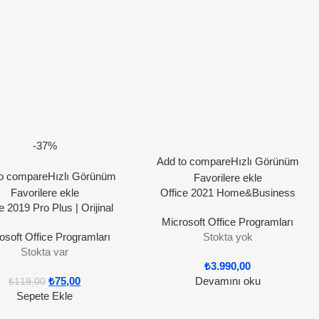
-37%
Add to compare
Hızlı Görünüm
o compare
Hızlı Görünüm
Favorilere ekle
Favorilere ekle
Office 2021 Home&Business
e 2019 Pro Plus | Orijinal
(MacOs) | Orijinal Lisans
Microsoft Office Programları
Lisans
osoft Office Programları
Stokta yok
Stokta var
₺
3.990,00
₺
75,00
Devamını oku
₺
119,00
Sepete Ekle