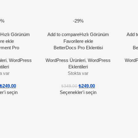
9%
-29%
e
Hızlı Görünüm
Add to compare
Hızlı Görünüm
Add t
ere ekle
Favorilere ekle
yment Pro
BetterDocs Pro Eklentisi
Be
eri
,
WordPress
WordPress Ürünleri
,
WordPress
WordP
tileri
Eklentileri
a var
Stokta var
₺
249,00
₺
249,00
₺
349,00
r'i seçin
Seçenekler'i seçin