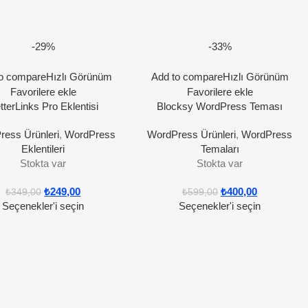
-29%
-33%
o compare
Hızlı Görünüm
Add to compare
Hızlı Görünüm
Favorilere ekle
Favorilere ekle
tterLinks Pro Eklentisi
Blocksy WordPress Teması
ress Ürünleri
,
WordPress
WordPress Ürünleri
,
WordPress
Eklentileri
Temaları
Stokta var
Stokta var
₺
249,00
₺
400,00
₺
349,00
₺
599,00
Seçenekler'i seçin
Seçenekler'i seçin