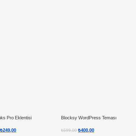
nks Pro Eklentisi
Blocksy WordPress Teması
₺
249,00
₺
400,00
₺
599,00