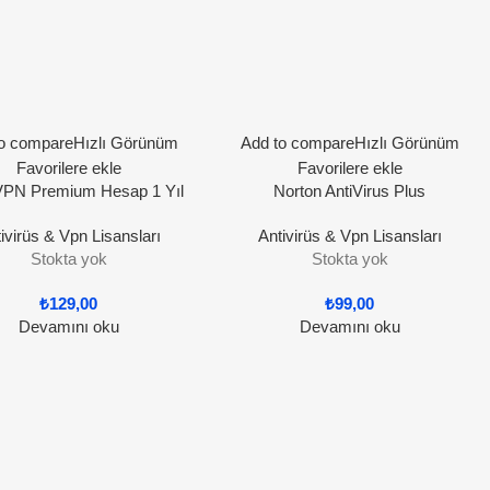
o compare
Hızlı Görünüm
Add to compare
Hızlı Görünüm
Favorilere ekle
Favorilere ekle
VPN Premium Hesap 1 Yıl
Norton AntiVirus Plus
ivirüs & Vpn Lisansları
Antivirüs & Vpn Lisansları
Stokta yok
Stokta yok
₺
129,00
₺
99,00
Devamını oku
Devamını oku