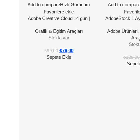
Add to compare
Hızlı Görünüm
Add to compar
Favorilere ekle
Favoril
Adobe Creative Cloud 14 gün |
AdobeStock 1 Ay 
Orijinal Lisans
Grafik & Eğitim Araçları
Adobe Ürünleri
Stokta var
Araç
Stokt
₺
79,00
₺
99,00
Sepete Ekle
₺
129,00
Sepet