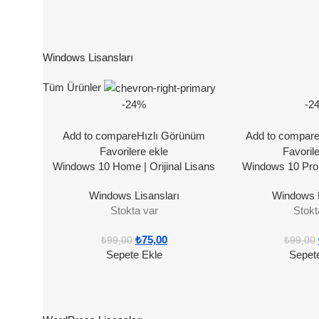
Windows Lisansları
Tüm Ürünler
-24%
-2
Add to compare
Hızlı Görünüm
Add to compar
Favorilere ekle
Favoril
Windows 10 Home | Orijinal Lisans
Windows 10 Pro |
Windows Lisansları
Windows L
Stokta var
Stokt
₺
75,00
₺
99,00
₺
99,00
Sepete Ekle
Sepet