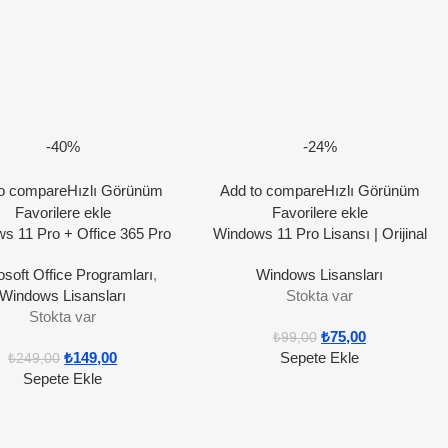
-40%
-24%
o compare
Hızlı Görünüm
Add to compare
Hızlı Görünüm
Favorilere ekle
Favorilere ekle
s 11 Pro + Office 365 Pro
Windows 11 Pro Lisansı | Orijinal
Plus
Lisans
osoft Office Programları
,
Windows Lisansları
Windows Lisansları
Stokta var
Stokta var
₺
75,00
₺
99,00
₺
149,00
Sepete Ekle
₺
249,00
Sepete Ekle