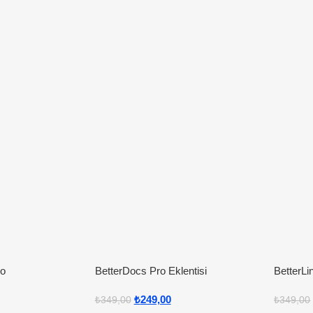
ro
BetterDocs Pro Eklentisi
BetterLi
₺
249,00
₺
349,00
₺
349,00