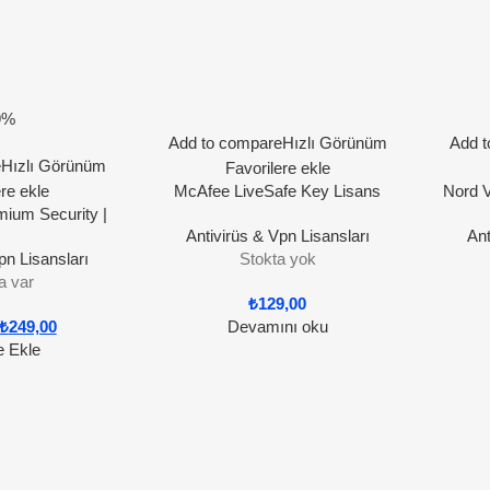
9%
Add to compare
Hızlı Görünüm
Add t
e
Hızlı Görünüm
Favorilere ekle
ere ekle
McAfee LiveSafe Key Lisans
Nord 
ium Security |
Anahtarı 1 Yıl / 1 Cihaz
Antivirüs & Vpn Lisansları
Ant
l Lisans
pn Lisansları
Stokta yok
a var
₺
129,00
₺
249,00
Devamını oku
e Ekle