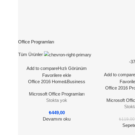
Office Programları
Tüm Ürünler
-3
Add to compare
Hızlı Görünüm
Add to compar
Favorilere ekle
Office 2016 Home&Business
Favoril
(MacOs) | Orijinal Lisans
Office 2016 Pro
Microsoft Office Programları
Lis
Stokta yok
Microsoft Offi
Stokt
₺
449,00
Devamını oku
₺
119,00
Sepet