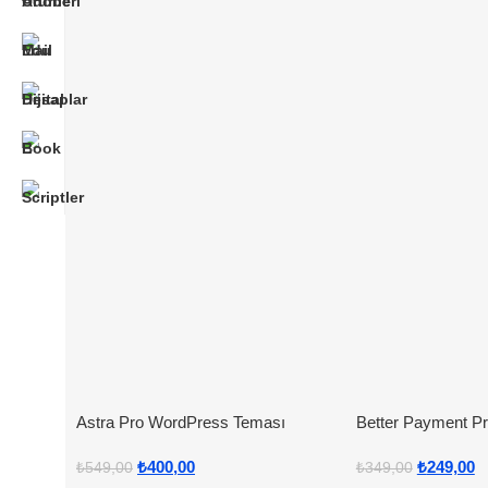
Astra Pro WordPress Teması
Better Payment P
₺
400,00
₺
249,00
₺
549,00
₺
349,00