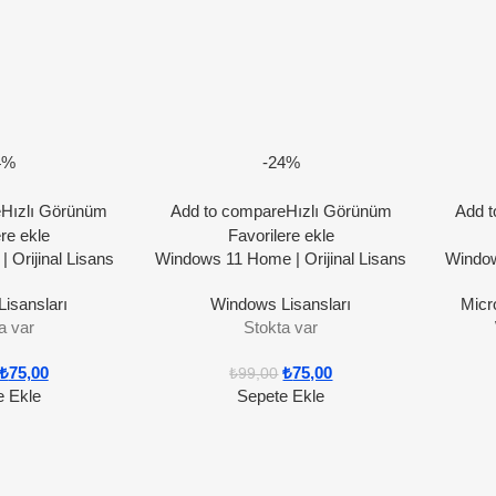
4%
-24%
e
Hızlı Görünüm
Add to compare
Hızlı Görünüm
Add t
ere ekle
Favorilere ekle
 Orijinal Lisans
Windows 11 Home | Orijinal Lisans
Window
isansları
Windows Lisansları
Micr
a var
Stokta var
₺
75,00
₺
75,00
₺
99,00
e Ekle
Sepete Ekle