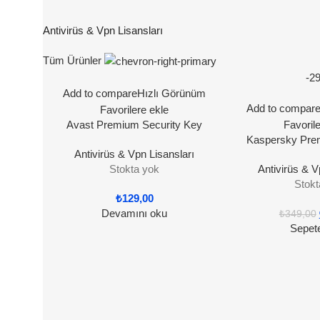
Antivirüs & Vpn Lisansları
Tüm Ürünler
-2
Add to compare
Hızlı Görünüm
Add to compar
Favorilere ekle
Avast Premium Security Key
Favoril
Lisans Anahtarı 1 Yıl / 1 Cihaz
Kaspersky Prem
Antivirüs & Vpn Lisansları
Orijina
Stokta yok
Antivirüs & V
Stokt
₺
129,00
Devamını oku
₺
349,00
Sepet