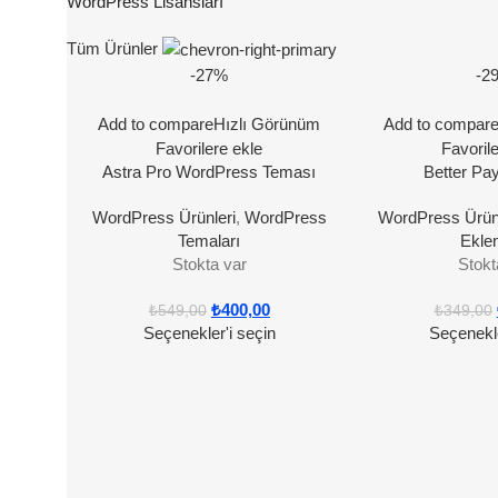
WordPress Lisansları
Tüm Ürünler
-27%
-2
Add to compare
Hızlı Görünüm
Add to compar
Favorilere ekle
Favoril
Astra Pro WordPress Teması
Better Pa
WordPress Ürünleri
,
WordPress
WordPress Ürünl
Temaları
Eklen
Stokta var
Stokt
₺
400,00
₺
549,00
₺
349,00
Seçenekler'i seçin
Seçenekle