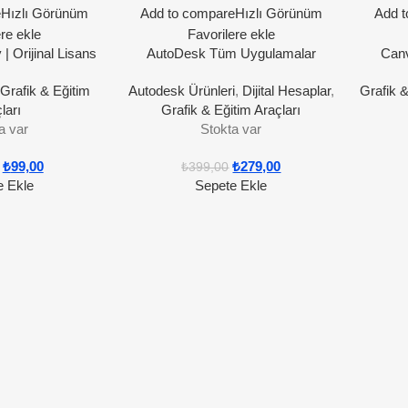
e
Hızlı Görünüm
Add to compare
Hızlı Görünüm
Add t
ere ekle
Favorilere ekle
| Orijinal Lisans
AutoDesk Tüm Uygulamalar
Can
Lisansı – Autocad Lisans
,
Grafik & Eğitim
Autodesk Ürünleri
,
Dijital Hesaplar
,
Grafik &
ları
Grafik & Eğitim Araçları
a var
Stokta var
₺
99,00
₺
279,00
₺
399,00
e Ekle
Sepete Ekle