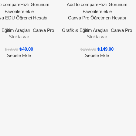
o compare
Hızlı Görünüm
Add to compare
Hızlı Görünüm
Favorilere ekle
Favorilere ekle
va EDU Öğrenci Hesabı
Canva Pro Öğretmen Hesabı
 Eğitim Araçları
,
Canva Pro
Grafik & Eğitim Araçları
,
Canva Pro
Stokta var
Stokta var
₺
49,00
₺
149,00
₺
79,00
₺
199,00
Sepete Ekle
Sepete Ekle