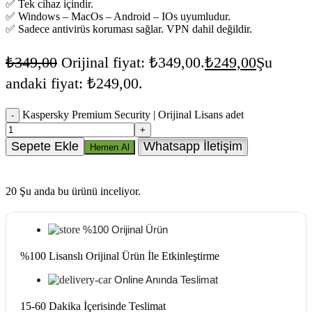
✅ Tek cihaz içindir.
✅ Windows – MacOs – Android – IOs uyumludur.
✅ Sadece antivirüs koruması sağlar. VPN dahil değildir.
₺
349,00
Orijinal fiyat: ₺349,00.
₺
249,00
Şu
andaki fiyat: ₺249,00.
Kaspersky Premium Security | Orijinal Lisans adet
Sepete Ekle
Whatsapp İletişim
Hemen Al
20
Şu anda bu ürünü inceliyor.
%100 Orijinal Ürün
%100 Lisanslı Orijinal Ürün İle Etkinleştirme
Online Anında Teslimat
15-60 Dakika İçerisinde Teslimat