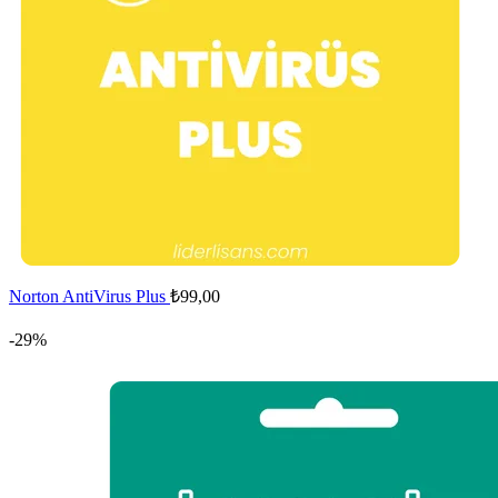
Norton AntiVirus Plus
₺
99,00
-29%