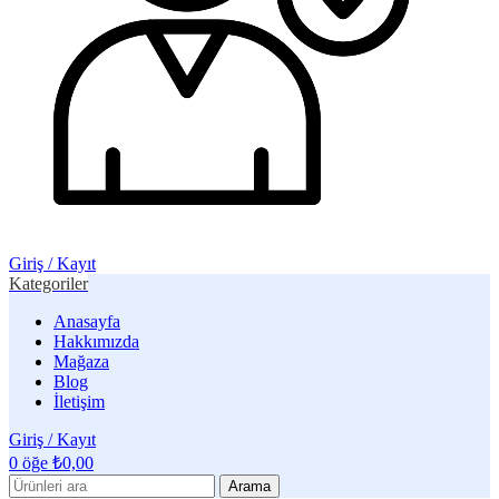
Giriş / Kayıt
Kategoriler
Anasayfa
Hakkımızda
Mağaza
Blog
İletişim
Giriş / Kayıt
0
öğe
₺
0,00
Arama