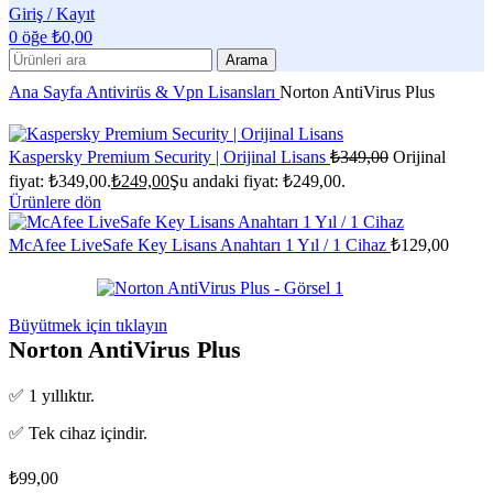
Giriş / Kayıt
0
öğe
₺
0,00
Arama
Ana Sayfa
Antivirüs & Vpn Lisansları
Norton AntiVirus Plus
Kaspersky Premium Security | Orijinal Lisans
₺
349,00
Orijinal
fiyat: ₺349,00.
₺
249,00
Şu andaki fiyat: ₺249,00.
Ürünlere dön
McAfee LiveSafe Key Lisans Anahtarı 1 Yıl / 1 Cihaz
₺
129,00
Büyütmek için tıklayın
Norton AntiVirus Plus
✅ 1 yıllıktır.
✅ Tek cihaz içindir.
₺
99,00