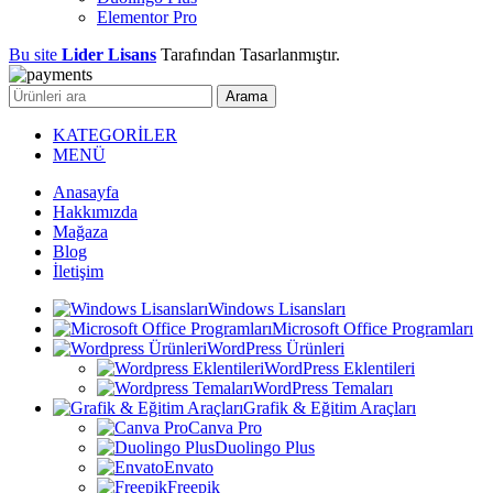
Elementor Pro
Bu site
Lider Lisans
Tarafından Tasarlanmıştır.
Arama
KATEGORİLER
MENÜ
Anasayfa
Hakkımızda
Mağaza
Blog
İletişim
Windows Lisansları
Microsoft Office Programları
WordPress Ürünleri
WordPress Eklentileri
WordPress Temaları
Grafik & Eğitim Araçları
Canva Pro
Duolingo Plus
Envato
Freepik