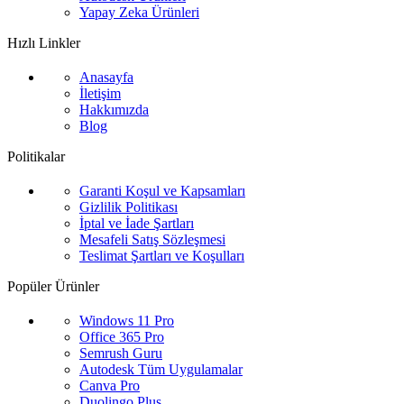
Yapay Zeka Ürünleri
Hızlı Linkler
Anasayfa
İletişim
Hakkımızda
Blog
Politikalar
Garanti Koşul ve Kapsamları
Gizlilik Politikası
İptal ve İade Şartları
Mesafeli Satış Sözleşmesi
Teslimat Şartları ve Koşulları
Popüler Ürünler
Windows 11 Pro
Office 365 Pro
Semrush Guru
Autodesk Tüm Uygulamalar
Canva Pro
Duolingo Plus