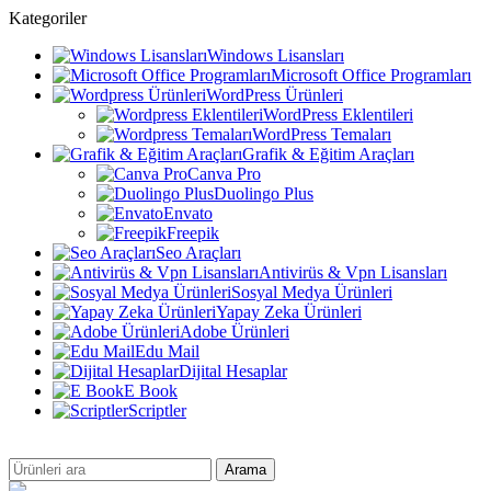
Kategoriler
Windows Lisansları
Microsoft Office Programları
WordPress Ürünleri
WordPress Eklentileri
WordPress Temaları
Grafik & Eğitim Araçları
Canva Pro
Duolingo Plus
Envato
Freepik
Seo Araçları
Antivirüs & Vpn Lisansları
Sosyal Medya Ürünleri
Yapay Zeka Ürünleri
Adobe Ürünleri
Edu Mail
Dijital Hesaplar
E Book
Scriptler
Arama