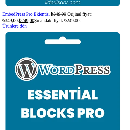
EmbedPress Pro Eklentisi
₺
349,00
Orijinal fiyat:
₺349,00.
₺
249,00
Şu andaki fiyat: ₺249,00.
Ürünlere dön