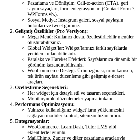
Pazarlama ve Dönüşüm: Call-to-action (CTA), geri
sayım sayaçları, form entegrasyonları (Contact Form 7,
WPForms vb.).
Sosyal Medya: Instagram galeri, sosyal paylaşım
butonları ve tweet gömme.
Gelişmiş Özellikler (Pro Versiyon):
Mega Menü: Kullanıcı dostu, özelleştirilebilir menüler
oluşturabilirsiniz.
Global Widget’lar: Widget’larınızı farklı sayfalarda
yeniden kullanabilirsiniz.
Paralaks ve Hareket Efektleri: Sayfalarınıza dinamik bir
görünüm kazandırabilirsiniz.
WooCommerce Desteği: Ürün ızgarası, ürün karuseli,
tek ürün sayfası düzenleme gibi gelişmiş e-ticaret
araçları.
Özelleştirme Seçenekleri:
Her widget için detaylı stil ve tasarım seçenekleri.
Mobil uyumlu düzenlemeler yapma imkanı.
Performans Optimizasyonu:
Yalnızca kullandığınız widget’ların yüklenmesini
sağlayan modüler kontrol, sitenizin hızını artırır.
Entegrasyonlar:
WooCommerce, LearnDash, Tutor LMS gibi
eklentilerle uyumlu.
MailChimp, Zapier ve diğer pazarlama araçlarıyla