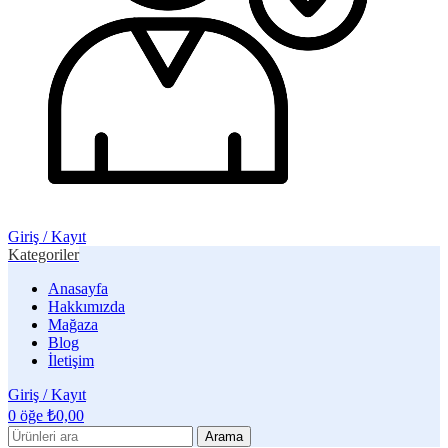
Giriş / Kayıt
Kategoriler
Anasayfa
Hakkımızda
Mağaza
Blog
İletişim
Giriş / Kayıt
0
öğe
₺
0,00
Arama