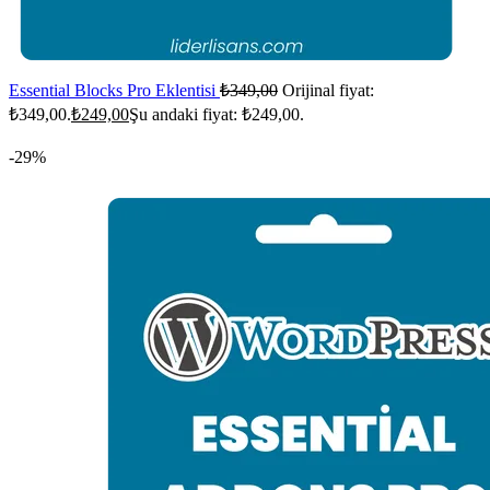
Essential Blocks Pro Eklentisi
₺
349,00
Orijinal fiyat:
₺349,00.
₺
249,00
Şu andaki fiyat: ₺249,00.
-29%