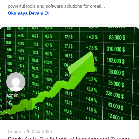
powerful tools and software solutions for creati...
Okumaya Devam Et
admin
Lisans
26 May 2025
Stock: An In-Depth Look at Investing and Trading