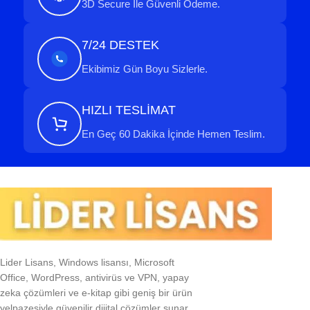
3D Secure İle Güvenli Ödeme.
7/24 DESTEK
Ekibimiz Gün Boyu Sizlerle.
HIZLI TESLİMAT
En Geç 60 Dakika İçinde Hemen Teslim.
Lider Lisans, Windows lisansı, Microsoft
Office, WordPress, antivirüs ve VPN, yapay
zeka çözümleri ve e-kitap gibi geniş bir ürün
yelpazesiyle güvenilir dijital çözümler sunar.