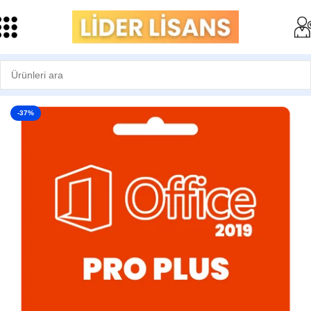
Ana Sayfa
Microsoft Office Programları
-37%