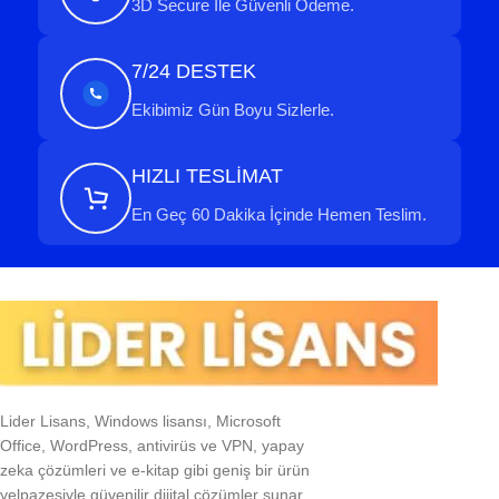
3D Secure İle Güvenli Ödeme.
7/24 DESTEK
Ekibimiz Gün Boyu Sizlerle.
HIZLI TESLİMAT
En Geç 60 Dakika İçinde Hemen Teslim.
Lider Lisans, Windows lisansı, Microsoft
Office, WordPress, antivirüs ve VPN, yapay
zeka çözümleri ve e-kitap gibi geniş bir ürün
yelpazesiyle güvenilir dijital çözümler sunar.