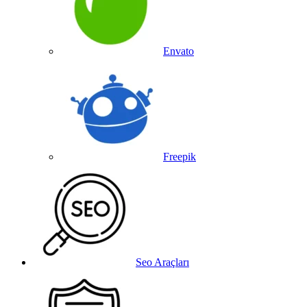
Envato
Freepik
Seo Araçları