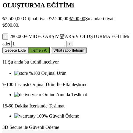
OLUŞTURMA EĞİTİMi
₺
2.500,00
Orijinal fiyat: ₺2.500,00.
₺
500,00
Şu andaki fiyat:
₺500,00.
280.000+ VİDEO ARŞİV🏆ARŞiV OLUŞTURMA EĞİTİMi
adet
Sepete Ekle
Hemen Al
Whatsapp İletişim
11
Şu anda bu ürünü inceliyor.
%100 Orijinal Ürün
%100 Lisanslı Orijinal Ürün İle Etkinleştirme
Online Anında Teslimat
15-60 Dakika İçerisinde Teslimat
100% Güvenli Ödeme
3D Secure ile Güvenli Ödeme