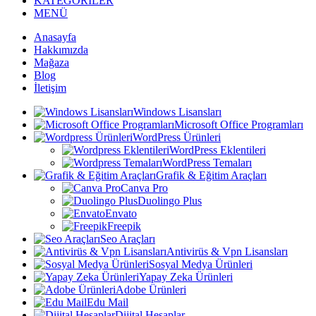
KATEGORİLER
MENÜ
Anasayfa
Hakkımızda
Mağaza
Blog
İletişim
Windows Lisansları
Microsoft Office Programları
WordPress Ürünleri
WordPress Eklentileri
WordPress Temaları
Grafik & Eğitim Araçları
Canva Pro
Duolingo Plus
Envato
Freepik
Seo Araçları
Antivirüs & Vpn Lisansları
Sosyal Medya Ürünleri
Yapay Zeka Ürünleri
Adobe Ürünleri
Edu Mail
Dijital Hesaplar