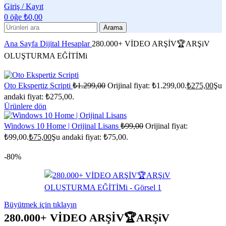
Giriş / Kayıt
0
öğe
₺
0,00
Arama
Ana Sayfa
Dijital Hesaplar
280.000+ VİDEO ARŞİV🏆ARŞiV
OLUŞTURMA EĞİTİMi
Oto Ekspertiz Scripti
₺
1.299,00
Orijinal fiyat: ₺1.299,00.
₺
275,00
Şu
andaki fiyat: ₺275,00.
Ürünlere dön
Windows 10 Home | Orijinal Lisans
₺
99,00
Orijinal fiyat:
₺99,00.
₺
75,00
Şu andaki fiyat: ₺75,00.
-80%
Büyütmek için tıklayın
280.000+ VİDEO ARŞİV🏆ARŞiV