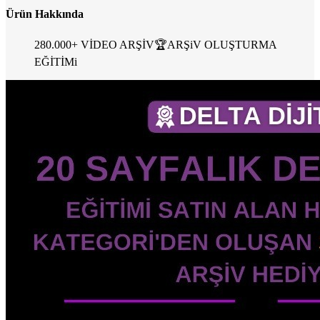
Ürün Hakkında
280.000+ VİDEO ARŞİV🏆ARŞiV OLUŞTURMA
EĞİTİMi