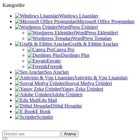
Kategoriler
Windows Lisansları
Microsoft Office Programları
WordPress Ürünleri
WordPress Eklentileri
WordPress Temaları
Grafik & Eğitim Araçları
Canva Pro
Duolingo Plus
Envato
Freepik
Seo Araçları
Antivirüs & Vpn Lisansları
Sosyal Medya Ürünleri
Yapay Zeka Ürünleri
Adobe Ürünleri
Edu Mail
Dijital Hesaplar
E Book
Scriptler
Arama