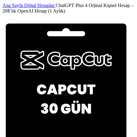
Ana Sayfa
Dijital Hesaplar
ChatGPT Plus 4 Orjinal Kişisel Hesap –
20$’lık OpenAI Hesap (1 Aylık)