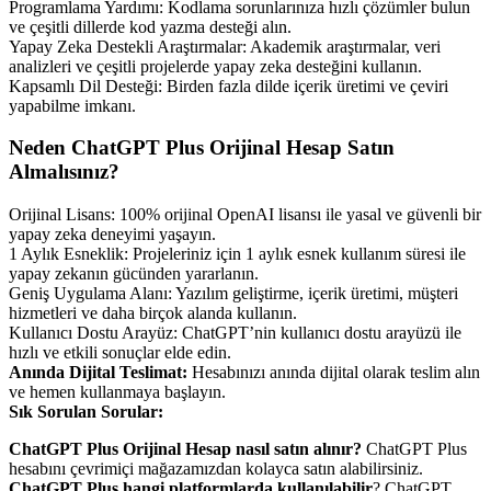
Programlama Yardımı: Kodlama sorunlarınıza hızlı çözümler bulun
ve çeşitli dillerde kod yazma desteği alın.
Yapay Zeka Destekli Araştırmalar: Akademik araştırmalar, veri
analizleri ve çeşitli projelerde yapay zeka desteğini kullanın.
Kapsamlı Dil Desteği: Birden fazla dilde içerik üretimi ve çeviri
yapabilme imkanı.
Neden ChatGPT Plus Orijinal Hesap Satın
Almalısınız?
Orijinal Lisans: 100% orijinal OpenAI lisansı ile yasal ve güvenli bir
yapay zeka deneyimi yaşayın.
1 Aylık Esneklik: Projeleriniz için 1 aylık esnek kullanım süresi ile
yapay zekanın gücünden yararlanın.
Geniş Uygulama Alanı: Yazılım geliştirme, içerik üretimi, müşteri
hizmetleri ve daha birçok alanda kullanın.
Kullanıcı Dostu Arayüz: ChatGPT’nin kullanıcı dostu arayüzü ile
hızlı ve etkili sonuçlar elde edin.
Anında Dijital Teslimat:
Hesabınızı anında dijital olarak teslim alın
ve hemen kullanmaya başlayın.
Sık Sorulan Sorular:
ChatGPT Plus Orijinal Hesap nasıl satın alınır?
ChatGPT Plus
hesabını çevrimiçi mağazamızdan kolayca satın alabilirsiniz.
ChatGPT Plus hangi platformlarda kullanılabilir
? ChatGPT,