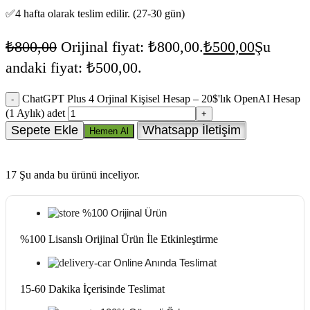
✅4 hafta olarak teslim edilir. (27-30 gün)
₺
800,00
Orijinal fiyat: ₺800,00.
₺
500,00
Şu
andaki fiyat: ₺500,00.
ChatGPT Plus 4 Orjinal Kişisel Hesap – 20$'lık OpenAI Hesap
(1 Aylık) adet
Sepete Ekle
Whatsapp İletişim
Hemen Al
17
Şu anda bu ürünü inceliyor.
%100 Orijinal Ürün
%100 Lisanslı Orijinal Ürün İle Etkinleştirme
Online Anında Teslimat
15-60 Dakika İçerisinde Teslimat