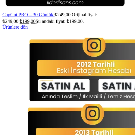
CapCut PRO – 30 Günlük
₺
249,00
Orijinal fiyat:
₺249,00.
₺
199,00
Şu andaki fiyat: ₺199,00.
Ürünlere dön