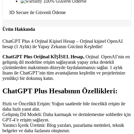
100% Güvenli Ödeme
3D Secure ile Güvenli Ödeme
Ürün Hakkında
ChatGPT Plus 4 Orjinal Kişisel Hesap – Orjinal kişisel OpenAI
hesap (1 Aylık) ile Yapay Zekanın Gücünü Keşfedin!
ChatGPT Plus Orijinal KİŞİSEL Hesap,
Orjinal OpenAI’nin en
gelişmiş dil modeline erişim sağlayarak yapay zeka destekli
çözümlerden maksimum düzeyde faydalanmanızı sağlar. 1 aylık
lisans ile ChatGPT’nin tüm avantajlarını keşfedin ve projelerinize
yenilikçi bir dokunuş katın.
ChatGPT Plus Hesabının Özellikleri:
Hızlı ve Öncelikli Erişim: Yoğun saatlerde bile öncelikli erişim ile
daha hızlı yanıt alın.
Gelişmiş Dil Modeli: Daha karmaşık ve derinlemesine sohbetler için
GPT-4’e erişim sağlayın.
Yaratıcı İçerik Üretimi: Blog yazıları, pazarlama metinleri, teknik
belgeler ve daha fazlasını oluşturun.