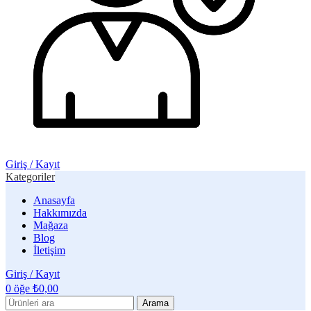
Giriş / Kayıt
Kategoriler
Anasayfa
Hakkımızda
Mağaza
Blog
İletişim
Giriş / Kayıt
0
öğe
₺
0,00
Arama