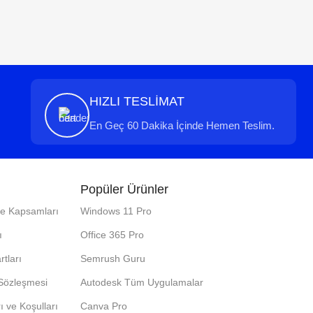
HIZLI TESLİMAT
En Geç 60 Dakika İçinde Hemen Teslim.
Popüler Ürünler
ve Kapsamları
Windows 11 Pro
ı
Office 365 Pro
rtları
Semrush Guru
 Sözleşmesi
Autodesk Tüm Uygulamalar
ı ve Koşulları
Canva Pro