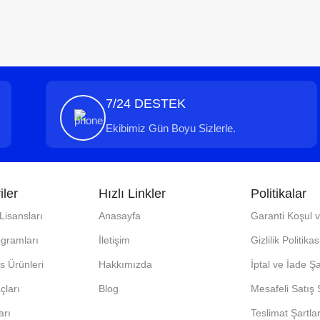
7/24 DESTEK
Ekibimiz Gün Boyu Sizlerle.
iler
Hızlı Linkler
Politikalar
isansları
Anasayfa
Garanti Koşul 
ogramları
İletişim
Gizlilik Politikas
 Ürünleri
Hakkımızda
İptal ve İade Şa
çları
Blog
Mesafeli Satış
arı
Teslimat Şartlar