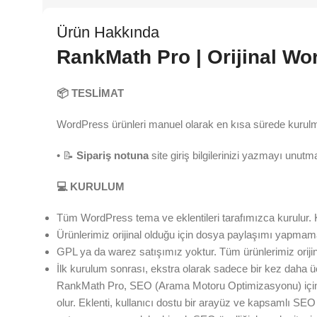
Ürün Hakkında
RankMath Pro | Orijinal Wo
📦
TESLİMAT
WordPress ürünleri manuel olarak en kısa sürede kurulm
• 📝
Sipariş
notuna
site giriş bilgilerinizi yazmayı unutm
💻
KURULUM
Tüm WordPress tema ve eklentileri tarafımızca kurulur. 
Ürünlerimiz orijinal olduğu için dosya paylaşımı yapmam
GPL ya da warez satışımız yoktur. Tüm ürünlerimiz orijin
İlk kurulum sonrası, ekstra olarak sadece bir kez daha ü
RankMath Pro, SEO (Arama Motoru Optimizasyonu) için gel
olur. Eklenti, kullanıcı dostu bir arayüz ve kapsamlı SEO