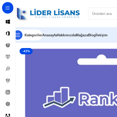
Kategoriler
Anasayfa
Hakkımızda
Mağaza
Blog
İletişim
Ana Sayfa
Wordpress Ürünleri
Wordpress Eklentileri
Rank
-43%