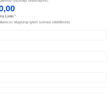
lgilerinizi yazmayı unutmayınız.
0,00
iş Linki
*
llanıcısı oluşturup işlem sonrası silebilirsiniz.