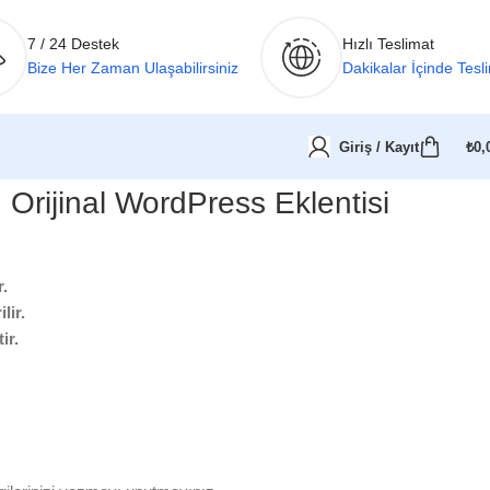
7 / 24 Destek
Hızlı Teslimat
Bize Her Zaman Ulaşabilirsiniz
Dakikalar İçinde Tesl
Giriş / Kayıt
₺
0,
Orijinal WordPress Eklentisi
.
lir.
ir.