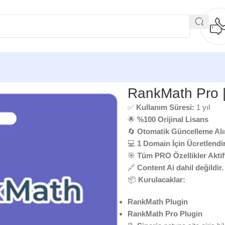
Math Pro | Orijinal WordPress Eklentisi
RankMath Pro | 
✅
Kullanım Süresi:
1 yıl
🌟
%100 Orijinal Lisans
🔄
Otomatik Güncelleme Alır
💻
1 Domain İçin Ücretlendiri
🎯
Tüm PRO Özellikler Aktift
🔗
Content Ai dahil değildir.
📦
Kurulacaklar:
RankMath Plugin
RankMath Pro Plugin