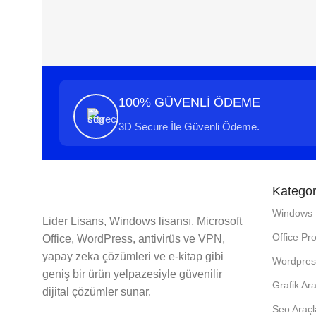
100% GÜVENLİ ÖDEME
3D Secure İle Güvenli Ödeme.
Kategor
Windows L
Lider Lisans, Windows lisansı, Microsoft
Office Pr
Office, WordPress, antivirüs ve VPN,
yapay zeka çözümleri ve e-kitap gibi
Wordpress
geniş bir ürün yelpazesiyle güvenilir
Grafik Ara
dijital çözümler sunar.
Seo Araçl