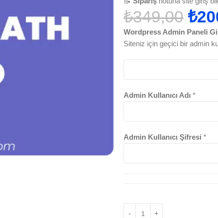
📝
Sipariş
notuna site giriş bi
₺
349,00
₺
20
Wordpress Admin Paneli Gir
Siteniz için geçici bir admin ku
Admin Kullanıcı Adı
*
Admin Kullanıcı Şifresi
*