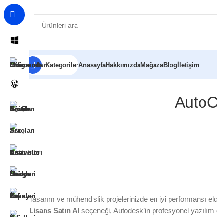
Kategoriler
Anasayfa
Hakkımızda
Mağaza
Blog
İletişim
AutoC
Tasarım ve mühendislik projelerinizde en iyi performansı eld
Lisans Satın Al
seçeneği, Autodesk’in profesyonel yazılım 