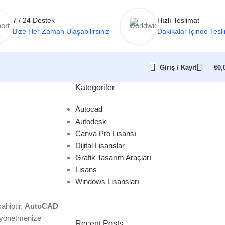
7 / 24 Destek
Hızlı Teslimat
Bize Her Zaman Ulaşabilirsiniz
Dakikalar İçinde Tesl
Giriş / Kayıt
₺
0,
Kategoriler
Autocad
Autodesk
Canva Pro Lisansı
Dijital Lisanslar
Grafik Tasarım Araçları
Lisans
Windows Lisansları
ahiptir.
AutoCAD
e yönetmenize
Recent Posts