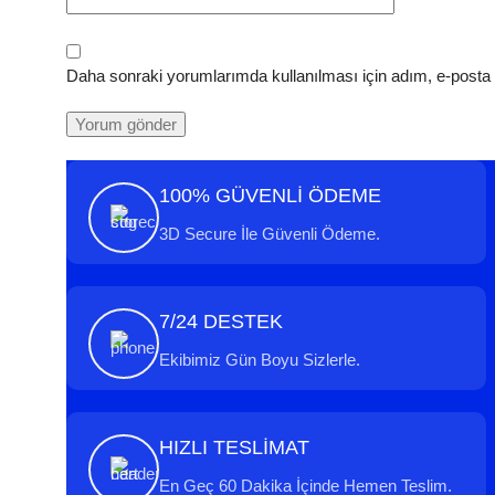
Daha sonraki yorumlarımda kullanılması için adım, e-posta 
100% GÜVENLİ ÖDEME
3D Secure İle Güvenli Ödeme.
7/24 DESTEK
Ekibimiz Gün Boyu Sizlerle.
HIZLI TESLİMAT
En Geç 60 Dakika İçinde Hemen Teslim.