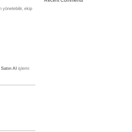
Recent Comments
yönetebilir, ekip
To Shop
Satın Al
işlemi