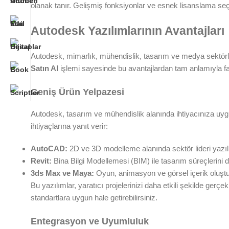
olanak tanır. Gelişmiş fonksiyonlar ve esnek lisanslama seçen
Autodesk Yazılımlarının Avantajları
Autodesk, mimarlık, mühendislik, tasarım ve medya sektörle
Satın Al
işlemi sayesinde bu avantajlardan tam anlamıyla fay
Geniş Ürün Yelpazesi
Autodesk, tasarım ve mühendislik alanında ihtiyacınıza uy
ihtiyaçlarına yanıt verir:
AutoCAD:
2D ve 3D modelleme alanında sektör lideri yazılı
Revit:
Bina Bilgi Modellemesi (BIM) ile tasarım süreçlerini 
3ds Max ve Maya:
Oyun, animasyon ve görsel içerik oluşt
Bu yazılımlar, yaratıcı projelerinizi daha etkili şekilde gerçe
standartlara uygun hale getirebilirsiniz.
Entegrasyon ve Uyumluluk